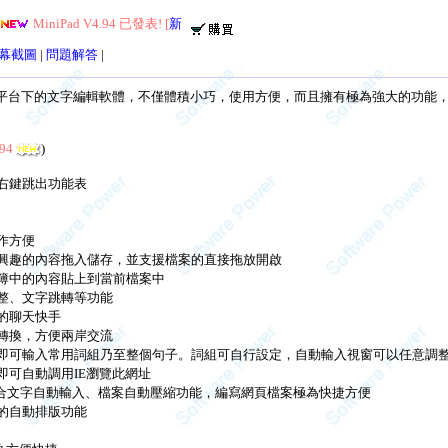
MiniPad V4.94 已發表! [
新功能
]
幕截圖
|
問題解答
|
x/Me/NT/2K平台下的文字編輯軟體，不僅體積小巧，使用方便，而且擁有極為強大的
94
)
右鍵跳出功能表
作方便
興趣的內容拖入儲存，並支援檔案的直接拖放開啟
簿中的內容貼上到當前檔案中
整、文字跳轉等功能
的聊天快手
互轉換，方便兩岸交流
即可輸入常用詞組乃至整個句子。詞組可自行設定，自動輸入視窗可以任意調
即可自動調用IE瀏覽此網址
配合文字自動輸入、檔案自動壓縮功能，編寫網頁檔案極為快捷方便
的自動排版功能