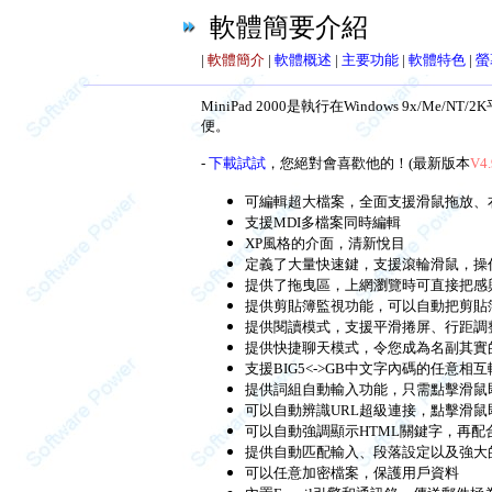
軟體簡要介紹
|
軟體簡介
|
軟體概述
|
主要功能
|
軟體特色
|
螢
MiniPad 2000是執行在Windows 9
便。
-
下載試試
，您絕對會喜歡他的！(最新版本
V4.
可編輯超大檔案，全面支援滑鼠拖放、
支援MDI多檔案同時編輯
XP風格的介面，清新悅目
定義了大量快速鍵，支援滾輪滑鼠，操
提供了拖曳區，上網瀏覽時可直接把感
提供剪貼簿監視功能，可以自動把剪貼
提供閱讀模式，支援平滑捲屏、行距調
提供快捷聊天模式，令您成為名副其實
支援BIG5<->GB中文字內碼的任意相
提供詞組自動輸入功能，只需點擊滑鼠
可以自動辨識URL超級連接，點擊滑鼠
可以自動強調顯示HTML關鍵字，再
提供自動匹配輸入、段落設定以及強大
可以任意加密檔案，保護用戶資料